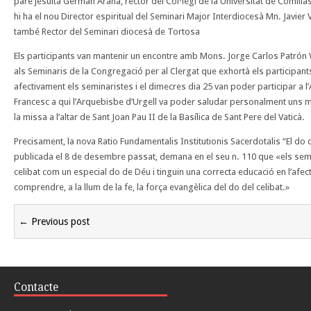
pare jesuïta German Arana, rector del Col·legi de la Universitat de Comillas
hi ha el nou Director espiritual del Seminari Major Interdiocesà Mn. Javier
també Rector del Seminari diocesà de Tortosa
Els participants van mantenir un encontre amb Mons. Jorge Carlos Patrón
als Seminaris de la Congregació per al Clergat que exhortà els participants
afectivament els seminaristes i el dimecres dia 25 van poder participar a l
Francesc a qui l’Arquebisbe d’Urgell va poder saludar personalment uns m
la missa a l’altar de Sant Joan Pau II de la Basílica de Sant Pere del Vaticà.
Precisament, la nova Ratio Fundamentalis Institutionis Sacerdotalis “El do 
publicada el 8 de desembre passat, demana en el seu n. 110 que «els semi
celibat com un especial do de Déu i tinguin una correcta educació en l’afec
comprendre, a la llum de la fe, la força evangèlica del do del celibat.»
← Previous post
Contacte