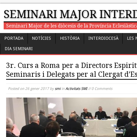
SEMINARI MAJOR INTER
Seminari Major de les diòcesis de la Província Eclesiàst
PORTADA
NOTÍCIES
HISTÒRIA
INTERDIOCESÀ
LES 
DIA SEMINARI
3r. Curs a Roma per a Directors Espirit
Seminaris i Delegats per al Clergat d’
Posted on
26 gener 2017
by
smi
in
Activitats SMI
// 0 Comments