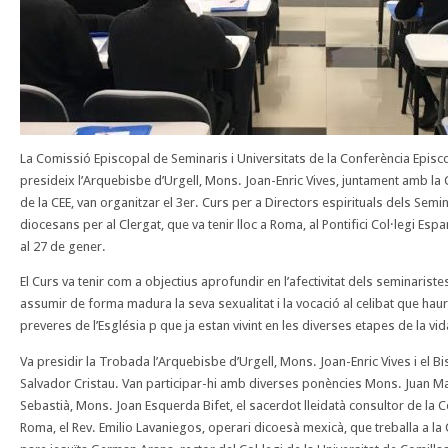
La Comissió Episcopal de Seminaris i Universitats de la Conferència Episc
presideix l’Arquebisbe d’Urgell, Mons. Joan-Enric Vives, juntament amb la
de la CEE, van organitzar el 3er. Curs per a Directors espirituals dels Semi
diocesans per al Clergat, que va tenir lloc a Roma, al Pontifici Col·legi Es
pa
al 27 de gener.
El Curs va tenir com a objectius aprofundir en l’afectivitat dels seminaris
assumir de forma madura la seva sexualitat i la vocació al celibat que hau
preveres de l’Església p que ja estan vivint en les diverses etapes de la vi
Va presidir la Trobada l’Arquebisbe d’Urgell, Mons. Joan-Enric Vives i el B
Salvador Cristau. Van participar-hi amb diverses ponències Mons. Juan Mar
Sebastià, Mons. Joan Esquerda Bifet, el sacerdot lleidatà consultor de la 
Roma, el Rev. Emilio Lavaniegos, operari dicoesà mexicà, que treballa a la 