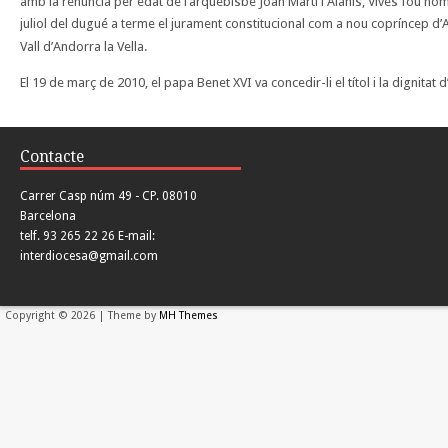
amb la renúncia per edat de l’arquebisbe Joan Martí i Alanís, Vives fou nom
juliol del dugué a terme el jurament constitucional com a nou copríncep d’
Vall d’Andorra la Vella.
El 19 de març de 2010, el papa Benet XVI va concedir-li el títol i la dignitat
Contacte
Carrer Casp núm 49 - CP. 08010
Barcelona
telf. 93 265 22 26 E-mail:
interdiocesa@gmail.com
Copyright © 2026 | Theme by
MH Themes