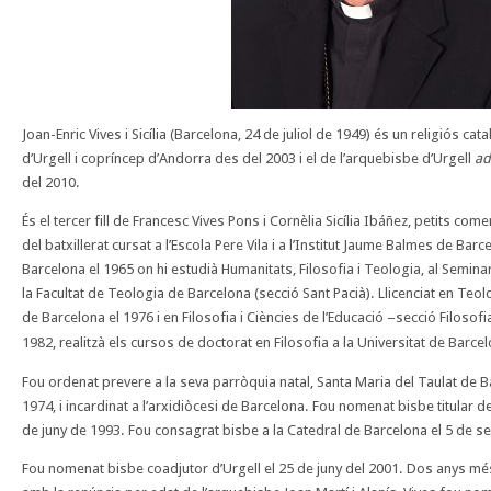
Joan-Enric Vives i Sicília (Barcelona, 24 de juliol de 1949) és un religiós cat
d’Urgell i copríncep d’Andorra des del 2003 i el de l’arquebisbe d’Urgell
ad
del 2010.
És el tercer fill de Francesc Vives Pons i Cornèlia Sicília Ibáñez, petits c
del batxillerat cursat a l’Escola Pere Vila i a l’Institut Jaume Balmes de Barc
Barcelona el 1965 on hi estudià Humanitats, Filosofia i Teologia, al Seminar
la Facultat de Teologia de Barcelona (secció Sant Pacià). Llicenciat en Teol
de Barcelona el 1976 i en Filosofia i Ciències de l’Educació –secció Filosofi
1982, realitzà els cursos de doctorat en Filosofia a la Universitat de Barce
Fou ordenat prevere a la seva parròquia natal, Santa Maria del Taulat de 
1974, i incardinat a l’arxidiòcesi de Barcelona. Fou nomenat bisbe titular d
de juny de 1993. Fou consagrat bisbe a la Catedral de Barcelona el 5 de s
Fou nomenat bisbe coadjutor d’Urgell el 25 de juny del 2001. Dos anys més