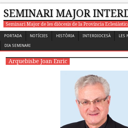
SEMINARI MAJOR INTER
Seminari Major de les diòcesis de la Província Eclesiàst
PORTADA
NOTÍCIES
HISTÒRIA
INTERDIOCESÀ
LES 
DIA SEMINARI
Arquebisbe Joan Enric