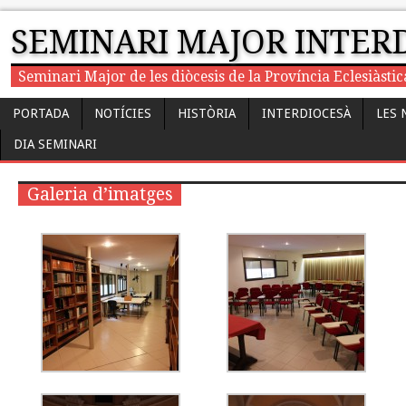
SEMINARI MAJOR INTER
Seminari Major de les diòcesis de la Província Eclesiàst
PORTADA
NOTÍCIES
HISTÒRIA
INTERDIOCESÀ
LES 
DIA SEMINARI
Galeria d’imatges