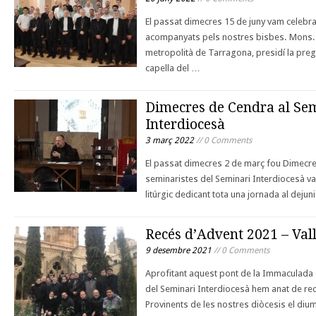
El passat dimecres 15 de juny vam celebrar
acompanyats pels nostres bisbes. Mons. 
metropolità de Tarragona, presidí la pre
capella del …
Dimecres de Cendra al Se
Interdiocesà
3 març 2022
// 0 Comments
El passat dimecres 2 de març fou Dimecre
seminaristes del Seminari Interdiocesà 
litúrgic dedicant tota una jornada al dejuni
Recés d’Advent 2021 – Val
9 desembre 2021
// 0 Comments
Aprofitant aquest pont de la Immaculada 
del Seminari Interdiocesà hem anat de re
Provinents de les nostres diòcesis el diu