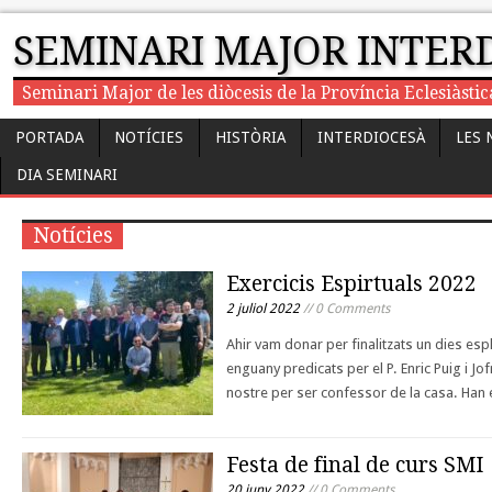
SEMINARI MAJOR INTER
Seminari Major de les diòcesis de la Província Eclesiàst
PORTADA
NOTÍCIES
HISTÒRIA
INTERDIOCESÀ
LES 
DIA SEMINARI
Notícies
Exercicis Espirtuals 2022
2 juliol 2022
// 0 Comments
Ahir vam donar per finalitzats un dies espl
enguany predicats per el P. Enric Puig i Jof
nostre per ser confessor de la casa. Han 
Festa de final de curs SMI
20 juny 2022
// 0 Comments