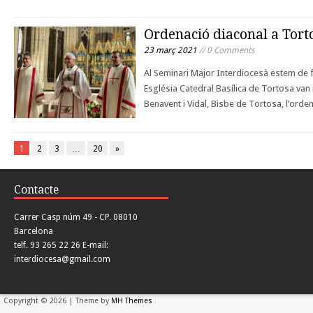
Ordenació diaconal a Tort
23 març 2021
// 0 Comments
Al Seminari Major Interdiocesà estem de fe
Església Catedral Basílica de Tortosa va
Benavent i Vidal, Bisbe de Tortosa, l’ord
1
2
3
…
20
»
Contacte
Carrer Casp núm 49 - CP. 08010
Barcelona
telf. 93 265 22 26 E-mail:
interdiocesa@gmail.com
Copyright © 2026 | Theme by
MH Themes