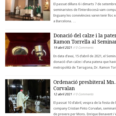
El passat dilluns 6 i dimarts 7 de setembr
seminaristes de l’Interdiocesà vam compar
Enguany les convivències varen tenir lloc 
a Barcelona. …
Donació del calze i la pat
Ramon Torrella al Seminar
19 abril 2021
// 0 Comments
En data d’avui, 15 d’abril de 2021, el Semi
donació d’un calze i d’una patena que hav
metropolità de Tarragona, Dr. Ramon Torre
Ordenació presbiteral Mn. 
Corvalan
12 abril 2021
// 0 Comments
El passat 10 d’abril, vespra de la festa de 
company Cristian Pinto Corvalan, seminar
de prevere per Mons. Enrique Benavent i 