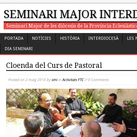
SEMINARI MAJOR INTER
Seminari Major de les diòcesis de la Província Eclesiàst
PORTADA
NOTÍCIES
HISTÒRIA
INTERDIOCESÀ
LES 
DIA SEMINARI
Cloenda del Curs de Pastoral
Posted on
2 maig 2016
by
smi
in
Activitats FTC
// 0 Comments