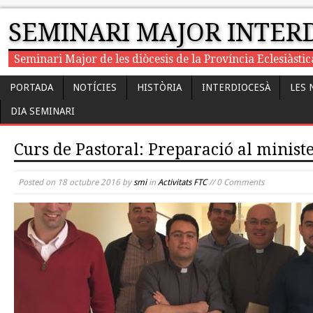
SEMINARI MAJOR INTER
Seminari Major de les diòcesis de la Província Eclesiàst
PORTADA
NOTÍCIES
HISTÒRIA
INTERDIOCESÀ
LES 
DIA SEMINARI
Curs de Pastoral: Preparació al ministe
Posted on
18 octubre 2016
by
smi
in
Activitats FTC
// 0 Comments