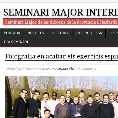
SEMINARI MAJOR INTER
Seminari Major de les diòcesis de la Província Eclesiàst
PORTADA
NOTÍCIES
HISTÒRIA
INTERDIOCESÀ
LES 
DIA SEMINARI
Fotografia en acabar els exercicis esp
Posted on
5 febrer 2016
by
smi
in
Activitats SMI
// 0 Comments