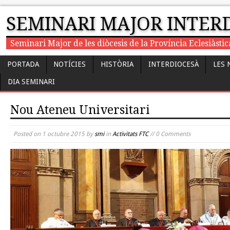
SEMINARI MAJOR INTER
Seminari Major de les diòcesis de la Província Eclesiàst
PORTADA
NOTÍCIES
HISTÒRIA
INTERDIOCESÀ
LES 
DIA SEMINARI
Nou Ateneu Universitari
Posted on
1 octubre 2015
by
smi
in
Activitats FTC
// 0 Comments