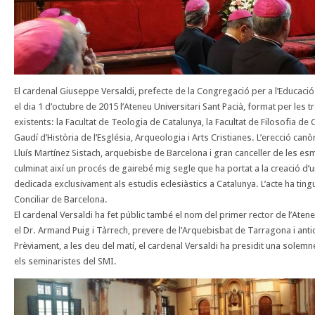
El cardenal Giuseppe Versaldi, prefecte de la Congregació per a l’Educació
el dia 1 d’octubre de 2015 l’Ateneu Universitari Sant Pacià, format per les t
existents: la Facultat de Teologia de Catalunya, la Facultat de Filosofia de C
Gaudí d’Història de l’Església, Arqueologia i Arts Cristianes. L’erecció canòn
Lluís Martínez Sistach, arquebisbe de Barcelona i gran canceller de les es
culminat així un procés de gairebé mig segle que ha portat a la creació d’un
dedicada exclusivament als estudis eclesiàstics a Catalunya. L’acte ha tingu
Conciliar de Barcelona.
El cardenal Versaldi ha fet públic també el nom del primer rector de l’Atene
el Dr. Armand Puig i Tàrrech, prevere de l’Arquebisbat de Tarragona i antic
Prèviament, a les deu del matí, el cardenal Versaldi ha presidit una solemne 
els seminaristes del SMI.