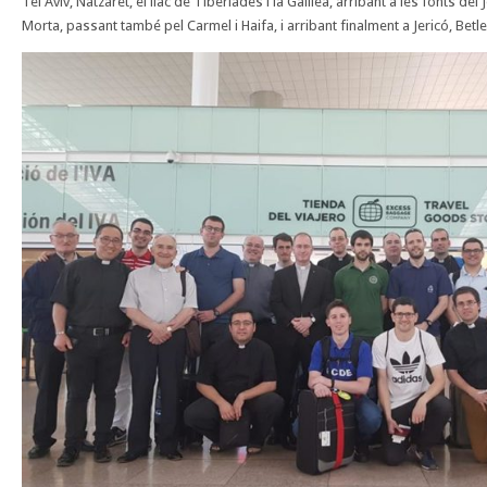
Tel Aviv, Natzaret, el llac de Tiberíades i la Galilea, arribant a les fonts del
Morta, passant també pel Carmel i Haifa, i arribant finalment a Jericó, Betl