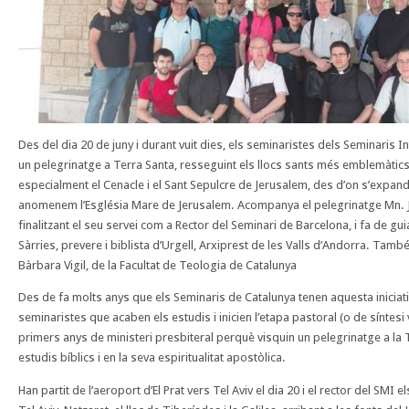
Des del dia 20 de juny i durant vuit dies, els seminaristes dels Seminaris I
un pelegrinatge a Terra Santa, resseguint els llocs sants més emblemàtics
especialment el Cenacle i el Sant Sepulcre de Jerusalem, des d’on s’expandí
anomenem l’Església Mare de Jerusalem. Acompanya el pelegrinatge Mn. J
finalitzant el s
eu servei com a Rector del Seminari de Barcelona, i fa de gui
Sàrries, prevere i biblista d’Urgell, Arxiprest de les Valls d’Andorra. Ta
Bàrbara Vigil, de la Facultat de Teologia de Catalunya
Des de fa molts anys que els Seminaris de Catalunya tenen aquesta iniciativa
seminaristes que acaben els estudis i inicien l’etapa pastoral (o de síntesi
primers anys de ministeri presbiteral perquè visquin un pelegrinatge a la 
estudis bíblics i en la seva espiritualitat apostòlica.
Han partit de l’aeroport d’El Prat vers Tel Aviv el dia 20 i el rector del SMI 