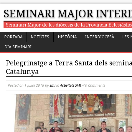
SEMINARI MAJOR INTER
Seminari Major de les diòcesis de la Província Eclesiàst
PORTADA
NOTÍCIES
HISTÒRIA
INTERDIOCESÀ
LES 
DIA SEMINARI
Pelegrinatge a Terra Santa dels semina
Catalunya
Posted on
1 juliol 2018
by
smi
in
Activitats SMI
// 0 Comments