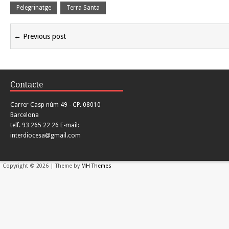
Pelegrinatge
Terra Santa
← Previous post
Contacte
Carrer Casp núm 49 - CP. 08010
Barcelona
telf. 93 265 22 26 E-mail:
interdiocesa@gmail.com
Copyright © 2026 | Theme by
MH Themes