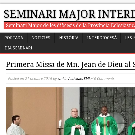
SEMINARI MAJOR INTER
Seminari Major de les diòcesis de la Província Eclesiàst
PORTADA
NOTÍCIES
HISTÒRIA
INTERDIOCESÀ
LES 
DIA SEMINARI
Primera Missa de Mn. Jean de Dieu al
Posted on
21 octubre 2015
by
smi
in
Activitats SMI
// 0 Comments