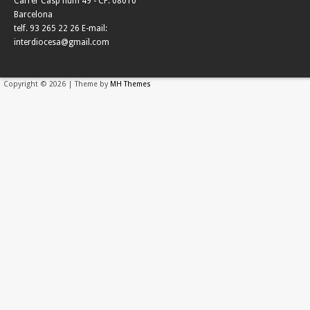
Carrer Casp núm 49 - CP. 08010
Barcelona
telf. 93 265 22 26 E-mail:
interdiocesa@gmail.com
Copyright © 2026 | Theme by
MH Themes