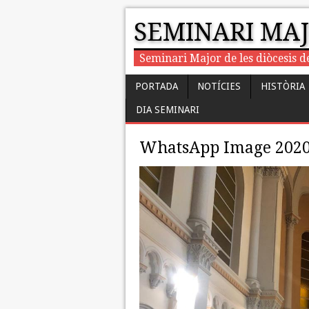
SEMINARI MA
Seminari Major de les diòcesis d
PORTADA
NOTÍCIES
HISTÒRIA
DIA SEMINARI
WhatsApp Image 2020-1