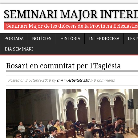
SEMINARI MAJOR INTER
Seminari Major de les diòcesis de la Província Eclesiàst
PORTADA
NOTÍCIES
HISTÒRIA
INTERDIOCESÀ
LES 
DIA SEMINARI
Rosari en comunitat per l’Església
Posted on
3 octubre 2018
by
smi
in
Activitats SMI
// 0 Comments