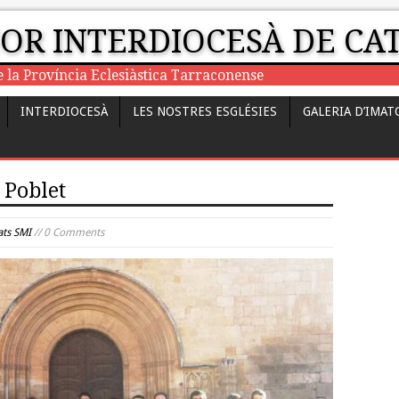
JOR INTERDIOCESÀ DE C
e la Província Eclesiàstica Tarraconense
INTERDIOCESÀ
LES NOSTRES ESGLÉSIES
GALERIA D’IMAT
 Poblet
ats SMI
// 0 Comments