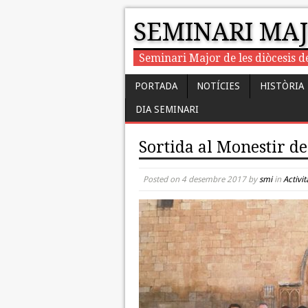
SEMINARI MA
Seminari Major de les diòcesis d
PORTADA
NOTÍCIES
HISTÒRIA
DIA SEMINARI
Sortida al Monestir de
Posted on
4 desembre 2017
by
smi
in
Activit