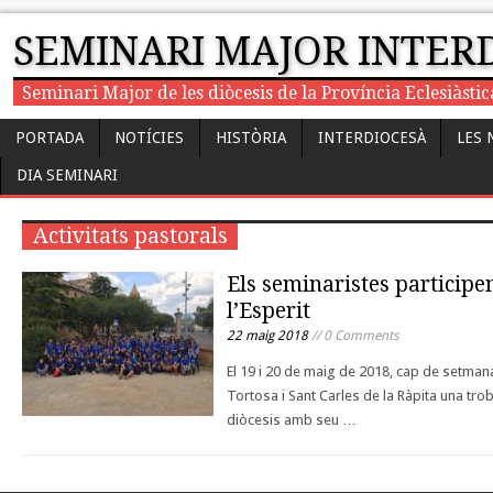
SEMINARI MAJOR INTER
Seminari Major de les diòcesis de la Província Eclesiàst
PORTADA
NOTÍCIES
HISTÒRIA
INTERDIOCESÀ
LES 
DIA SEMINARI
Activitats pastorals
Els seminaristes participen
l’Esperit
22 maig 2018
// 0 Comments
El 19 i 20 de maig de 2018, cap de setman
Tortosa i Sant Carles de la Ràpita una tro
diòcesis amb seu …