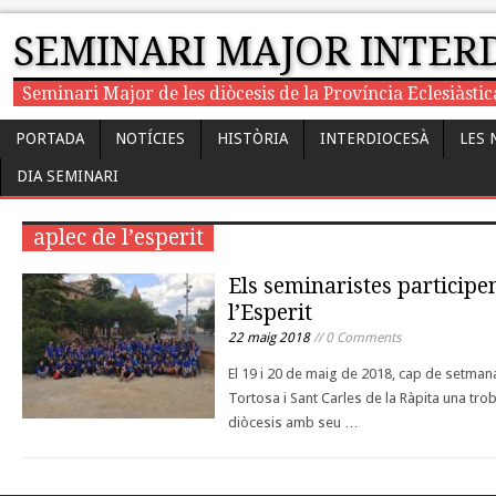
SEMINARI MAJOR INTER
Seminari Major de les diòcesis de la Província Eclesiàst
PORTADA
NOTÍCIES
HISTÒRIA
INTERDIOCESÀ
LES 
DIA SEMINARI
aplec de l’esperit
Els seminaristes participen
l’Esperit
22 maig 2018
// 0 Comments
El 19 i 20 de maig de 2018, cap de setman
Tortosa i Sant Carles de la Ràpita una tro
diòcesis amb seu …