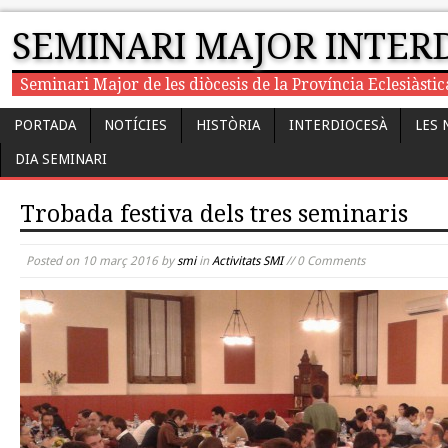
SEMINARI MAJOR INTER
Seminari Major de les diòcesis de la Província Eclesiàst
PORTADA
NOTÍCIES
HISTÒRIA
INTERDIOCESÀ
LES 
DIA SEMINARI
Trobada festiva dels tres seminaris
Posted on
10 març 2016
by
smi
in
Activitats SMI
// 0 Comments