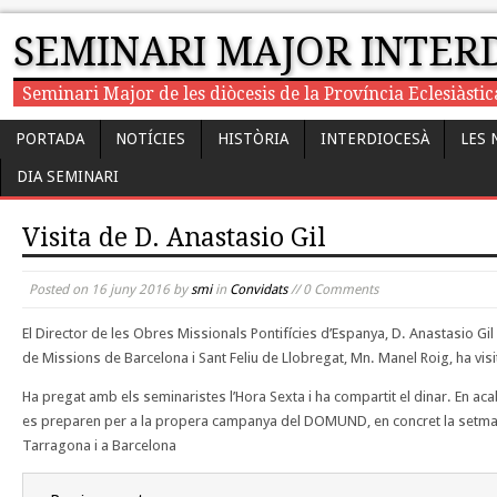
SEMINARI MAJOR INTER
Seminari Major de les diòcesis de la Província Eclesiàst
PORTADA
NOTÍCIES
HISTÒRIA
INTERDIOCESÀ
LES 
DIA SEMINARI
Visita de D. Anastasio Gil
Posted on
16 juny 2016
by
smi
in
Convidats
// 0 Comments
El Director de les Obres Missionals Pontifícies d’Espanya, D. Anastasio Gi
de Missions de Barcelona i Sant Feliu de Llobregat, Mn. Manel Roig, ha visi
Ha pregat amb els seminaristes l’Hora Sexta i ha compartit el dinar. En ac
es preparen per a la propera campanya del DOMUND, en concret la setma
Tarragona i a Barcelona