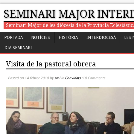
SEMINARI MAJOR INTER
Seminari Major de les diòcesis de la Província Eclesiàst
PORTADA
NOTÍCIES
HISTÒRIA
INTERDIOCESÀ
LES 
DIA SEMINARI
Visita de la pastoral obrera
Posted on
14 febrer 2018
by
smi
in
Convidats
// 0 Comments