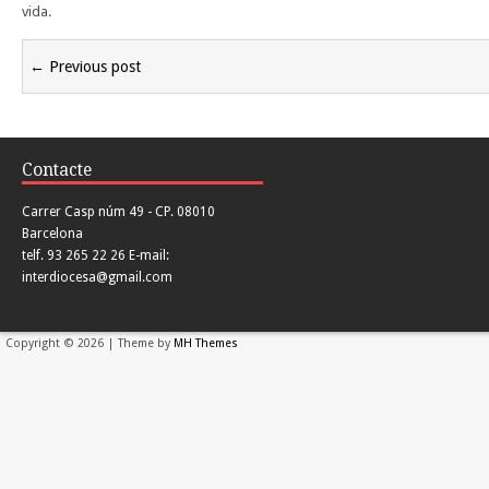
vida.
← Previous post
Contacte
Carrer Casp núm 49 - CP. 08010
Barcelona
telf. 93 265 22 26 E-mail:
interdiocesa@gmail.com
Copyright © 2026 | Theme by
MH Themes