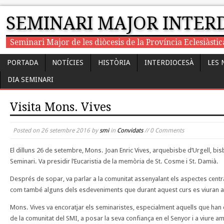
SEMINARI MAJOR INTER
Seminari Major de les diòcesis de la Província Eclesiàst
PORTADA
NOTÍCIES
HISTÒRIA
INTERDIOCESÀ
LES 
DIA SEMINARI
Visita Mons. Vives
Posted on
26 setembre 2016
by
smi
in
Convidats
// 0 Comments
El dilluns 26 de setembre, Mons. Joan Enric Vives, arquebisbe d’Urgell, bisb
Seminari. Va presidir l’Eucaristia de la memòria de St. Cosme i St. Damià.
Després de sopar, va parlar a la comunitat assenyalant els aspectes central
com també alguns dels esdeveniments que durant aquest curs es viuran a l
Mons. Vives va encoratjar els seminaristes, especialment aquells que ha
de la comunitat del SMI, a posar la seva confiança en el Senyor i a viure a