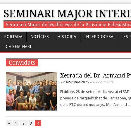
SEMINARI MAJOR INTER
Seminari Major de les diòcesis de la Província Eclesiàst
PORTADA
NOTÍCIES
HISTÒRIA
INTERDIOCESÀ
LES 
DIA SEMINARI
Convidats
Xerrada del Dr. Armand P
29 setembre 2015
// 0 Comments
El dilluns 28 de setembre ha visitat el SMI
prevere de l’arquebisbat de Tarragona, q
de la FTC durant nou anys. Mn. Armand 
«
1
2
3
4