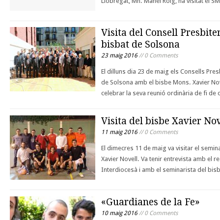
Llobregat, Mn. Manel Roig, ha visitat el 
Visita del Consell Presbite
bisbat de Solsona
23 maig 2016
// 0 Comments
El dilluns dia 23 de maig els Consells Presb
de Solsona amb el bisbe Mons. Xavier Nove
celebrar la seva reunió ordinària de fi de
Visita del bisbe Xavier Nov
11 maig 2016
// 0 Comments
El dimecres 11 de maig va visitar el semin
Xavier Novell. Va tenir entrevista amb el r
Interdiocesà i amb el seminarista del bis
«Guardianes de la Fe»
10 maig 2016
// 0 Comments