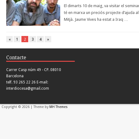
El dimarts 10 de maig, va visitar el seminar
té en marxa un preciós projecte d’ajuda al
Mitjà. Jaume Vives ha estat a Iraq …
«
1
2
3
4
»
Contacte
Carrer Casp núm 49 - CP. 08010
Barcelona
telf. 93 265 22 26 E-mail:
interdiocesa@gmail.com
Copyright © 2026 | Theme by
MH Themes