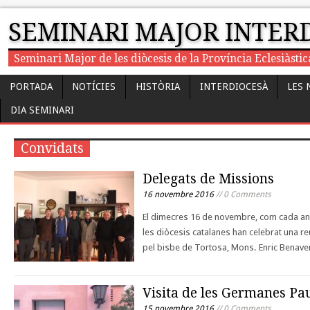
SEMINARI MAJOR INTER
Seminari Major de les diòcesis de la Província Eclesiàst
PORTADA
NOTÍCIES
HISTÒRIA
INTERDIOCESÀ
LES 
DIA SEMINARI
Convidats
Delegats de Missions
16 novembre 2016
// 0 Comments
El dimecres 16 de novembre, com cada any
les diòcesis catalanes han celebrat una reu
pel bisbe de Tortosa, Mons. Enric Benave
Visita de les Germanes Pa
15 novembre 2016
// 0 Comments