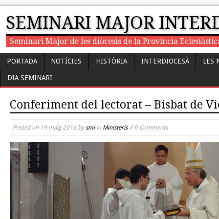
SEMINARI MAJOR INTER
Seminari Major de les diòcesis de la Província Eclesiàst
PORTADA
NOTÍCIES
HISTÒRIA
INTERDIOCESÀ
LES 
DIA SEMINARI
Conferiment del lectorat – Bisbat de Vi
Posted on
19 maig 2016
by
smi
in
Ministeris
// 0 Comments