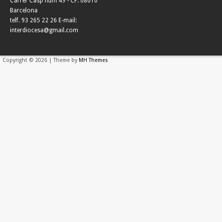
Carrer Casp núm 49 - CP. 08010
Barcelona
telf. 93 265 22 26 E-mail:
interdiocesa@gmail.com
Copyright © 2026 | Theme by
MH Themes