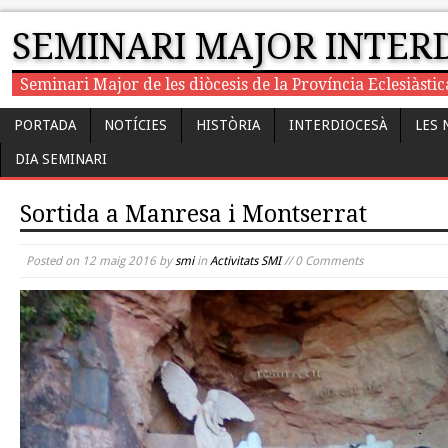
SEMINARI MAJOR INTER
Seminari Major de les diòcesis de la Província Eclesiàst
PORTADA
NOTÍCIES
HISTÒRIA
INTERDIOCESÀ
LES 
DIA SEMINARI
Sortida a Manresa i Montserrat
Posted on
12 maig 2016
by
smi
in
Activitats SMI
// 0 Comments