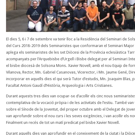
El dies 5, 6 i 7 de setembre va tenir lloc a la Residència del Seminari de Sols
del Curs 2018-2019 dels Seminaristes que conformaran el Seminari Major 
aplega els seminaristes de les set Diòcesi de la Província eclesiàstica Ta
acompanyats per l’Arquebisbe d’Urgell i Bisbe delegat per al Seminari Int
el bisbe dio
cesà de Solsona Mons. Xavier Novell, amb el nou Equip de for
Vilanova, Rector, Mn. Gabriel Casanovas, Vicerector, i Mn. Jaume Gené, Direc
incorporar en aquells dies el qui serà Tutor d’estudis, Mn. Joaquim Blas, p
Facultat Antoni Gaudí d’Història, Arqueologia i Arts Cristianes.
Durant aquests tres dies van ocupar-se d’acollir els cinc nous seminaristes
contemplativa de la vocació pròpia i de les activitats de l’estiu. També va
sobre el Sínode de la Joventut, del proper octubre amb el Delegat de Joven
van aprofundir sobre el nou curs i les seves exigències, i van acollir els n
Finalment un recés de tot un matí predicat pel bisbe Xavier Novell.
Durant aquells dies van aprofundir en el coneixement de la ciutat i la Diò