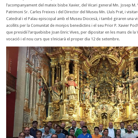
l’acompanyament del mateix bisbe Xavier, del Vicari general Mn. Josep M. 
Patrimoni Sr. Carles Freixes i del Director del Museu Mn. Lluís Prat, i visitaren
Catedral i el Palau episcopal amb el Museu Diocesà, i també giraren una visi
acollits per la Comunitat de monjos benedictins i el seu Prior P. Xavier Poc
que presidií l’arquebisbe Joan Enric Vives, per dipositar en les mans de la
vocació i el nou curs que s’iniciarà el proper dia 12 de setembre.