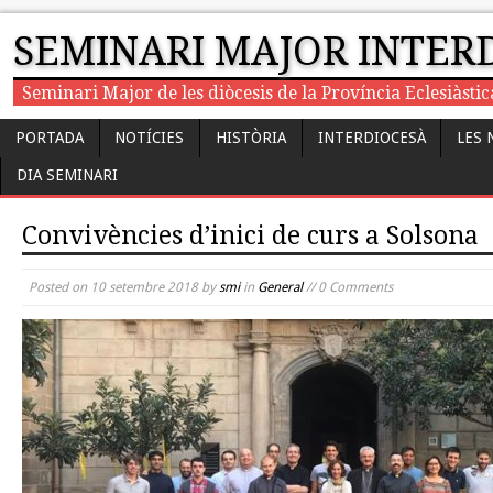
SEMINARI MAJOR INTER
Seminari Major de les diòcesis de la Província Eclesiàst
PORTADA
NOTÍCIES
HISTÒRIA
INTERDIOCESÀ
LES 
DIA SEMINARI
Convivències d’inici de curs a Solsona
Posted on
10 setembre 2018
by
smi
in
General
// 0 Comments