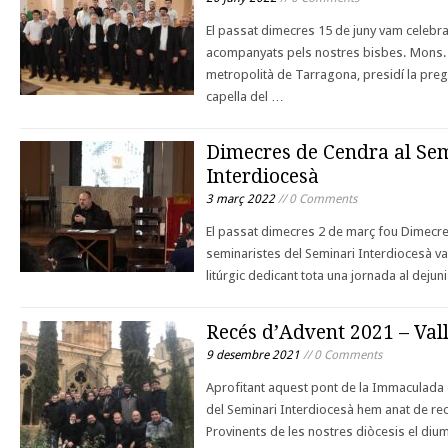
El passat dimecres 15 de juny vam celebrar
acompanyats pels nostres bisbes. Mons. 
metropolità de Tarragona, presidí la pre
capella del …
Dimecres de Cendra al Se
Interdiocesà
3 març 2022
// 0 Comments
El passat dimecres 2 de març fou Dimecre
seminaristes del Seminari Interdiocesà 
litúrgic dedicant tota una jornada al dejuni
Recés d’Advent 2021 – Val
9 desembre 2021
// 0 Comments
Aprofitant aquest pont de la Immaculada 
del Seminari Interdiocesà hem anat de re
Provinents de les nostres diòcesis el diu