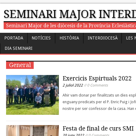
SEMINARI MAJOR INTER
Seminari Major de les diòcesis de la Província Eclesiàst
PORTADA
NOTÍCIES
HISTÒRIA
INTERDIOCESÀ
LES 
DIA SEMINARI
General
Exercicis Espirtuals 2022
2 juliol 2022
// 0 Comments
Ahir vam donar per finalitzats un dies espl
enguany predicats per el P. Enric Puig i Jof
nostre per ser confessor de la casa. Han 
Festa de final de curs SMI
20 juny 2022
// 0 Comments