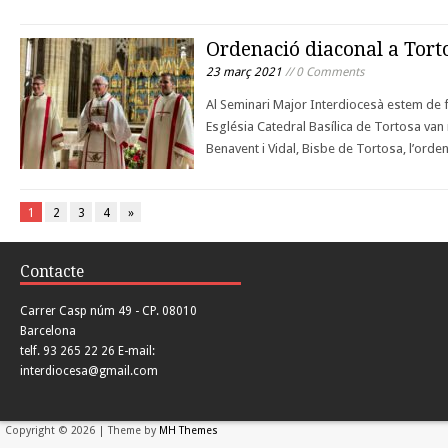
Ordenació diaconal a Tort
23 març 2021
// 0 Comments
Al Seminari Major Interdiocesà estem de fe
Església Catedral Basílica de Tortosa va
Benavent i Vidal, Bisbe de Tortosa, l’ord
1
2
3
4
»
Contacte
Carrer Casp núm 49 - CP. 08010
Barcelona
telf. 93 265 22 26 E-mail:
interdiocesa@gmail.com
Copyright © 2026 | Theme by
MH Themes