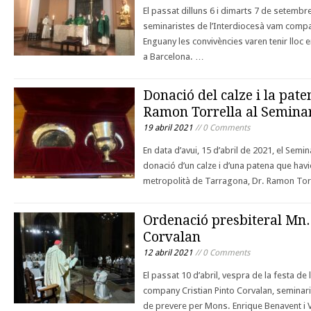
El passat dilluns 6 i dimarts 7 de setembr
seminaristes de l’Interdiocesà vam compar
Enguany les convivències varen tenir lloc 
a Barcelona. …
Donació del calze i la pat
Ramon Torrella al Seminar
19 abril 2021
// 0 Comments
En data d’avui, 15 d’abril de 2021, el Semi
donació d’un calze i d’una patena que hav
metropolità de Tarragona, Dr. Ramon Torre
Ordenació presbiteral Mn. 
Corvalan
12 abril 2021
// 0 Comments
El passat 10 d’abril, vespra de la festa de 
company Cristian Pinto Corvalan, seminar
de prevere per Mons. Enrique Benavent i 