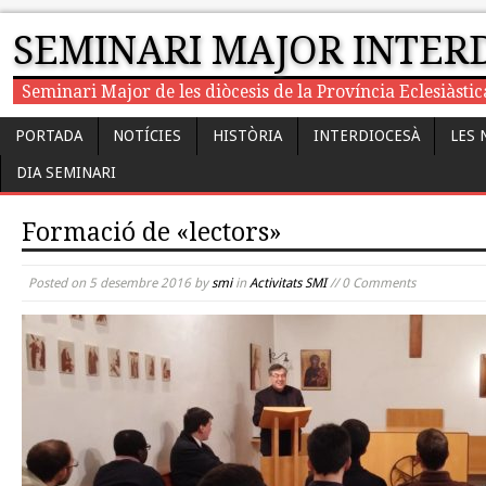
SEMINARI MAJOR INTER
Seminari Major de les diòcesis de la Província Eclesiàst
PORTADA
NOTÍCIES
HISTÒRIA
INTERDIOCESÀ
LES 
DIA SEMINARI
Formació de «lectors»
Posted on
5 desembre 2016
by
smi
in
Activitats SMI
// 0 Comments