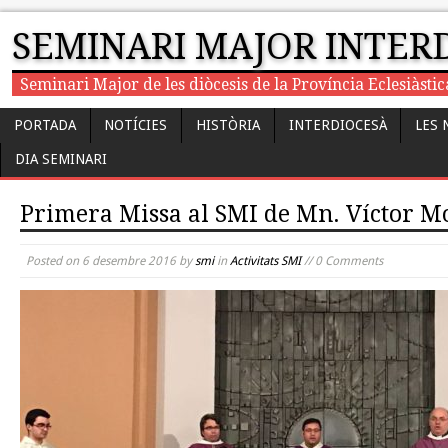
SEMINARI MAJOR INTER
Seminari Major de les diòcesis de la Província Eclesiàst
PORTADA
NOTÍCIES
HISTÒRIA
INTERDIOCESÀ
LES 
DIA SEMINARI
Primera Missa al SMI de Mn. Víctor M
Posted on
6 desembre 2016
by
smi
in
Activitats SMI
// 0 Comments