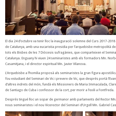
El dia 24 d’octubre va tenir lloc la inauguració solemne del Curs 2017-201
de Catalunya, amb una eucaristia presidia per l’arquebisbe metropolità d
tots els Bisbes de les 7 Diòcesis sufragànies, que comparteixen el Semin
Catalunya. Enguany hi viuen 24 seminaristes amb els formadors Mn. Norbe
Casamitjana, i el director espiritual Mn. Javier Vilanova.
L’Arquebisbe a l’h
omilia proposà als seminaristes la gran figura apostòlic
fou estudiant del Seminari de Vic i prevere de Vic, que després portà l’Evan
d’altres indrets del món, fundà els Missioners de Maria Immaculada, Clar
de Santiago de Cuba i confessor de la cort, per morir a l’exili a Fontfreda.
Després tingué lloc un sopar de germanor amb parlaments del Rector Mn. No
nous seminaristes i el nou Vicerector del Seminari d’Urgell Mn. Gabriel C