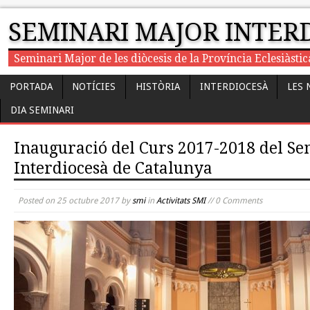
SEMINARI MAJOR INTER
Seminari Major de les diòcesis de la Província Eclesiàst
PORTADA
NOTÍCIES
HISTÒRIA
INTERDIOCESÀ
LES 
DIA SEMINARI
Inauguració del Curs 2017-2018 del S
Interdiocesà de Catalunya
Posted on
25 octubre 2017
by
smi
in
Activitats SMI
// 0 Comments