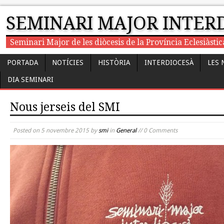
SEMINARI MAJOR INTER
Seminari Major de les diòcesis de la Província Eclesiàst
PORTADA
NOTÍCIES
HISTÒRIA
INTERDIOCESÀ
LES 
DIA SEMINARI
Nous jerseis del SMI
Posted on
5 novembre 2015
by
smi
in
General
// 0 Comments