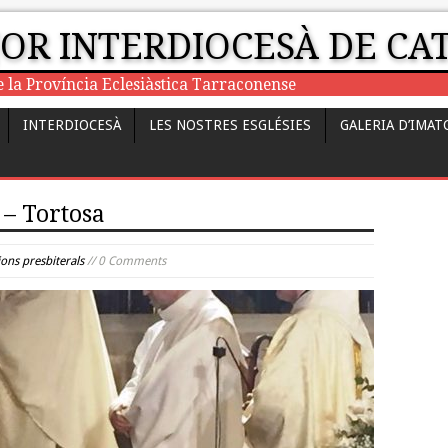
JOR INTERDIOCESÀ DE C
e la Província Eclesiàstica Tarraconense
INTERDIOCESÀ
LES NOSTRES ESGLÉSIES
GALERIA D’IMAT
 – Tortosa
ons presbiterals
// 0 Comments