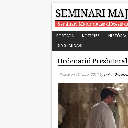
SEMINARI MA
Seminari Major de les diòcesis d
PORTADA
NOTÍCIES
HISTÒRIA
DIA SEMINARI
Ordenació Presbiteral
Posted on
19 febrer 2017
by
smi
in
Ordenaci