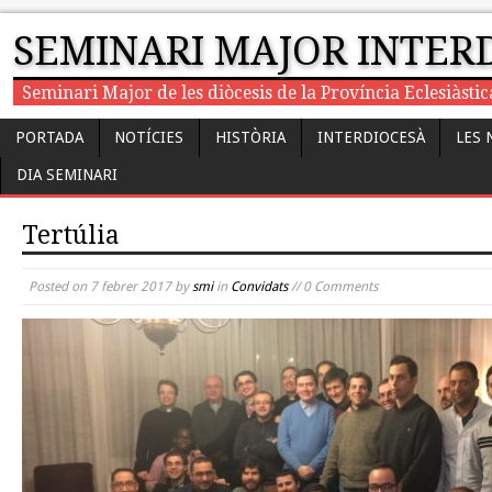
SEMINARI MAJOR INTER
Seminari Major de les diòcesis de la Província Eclesiàst
PORTADA
NOTÍCIES
HISTÒRIA
INTERDIOCESÀ
LES 
DIA SEMINARI
Tertúlia
Posted on
7 febrer 2017
by
smi
in
Convidats
// 0 Comments