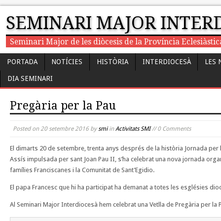
SEMINARI MAJOR INTER
Seminari Major de les diòcesis de la Província Eclesiàst
PORTADA
NOTÍCIES
HISTÒRIA
INTERDIOCESÀ
LES 
DIA SEMINARI
Pregària per la Pau
Posted on
20 setembre 2016
by
smi
in
Activitats SMI
// 0 Comments
El dimarts 20 de setembre, trenta anys després de la història Jornada per 
Assís impulsada per sant Joan Pau II, s’ha celebrat una nova jornada organ
famílies Franciscanes i la Comunitat de Sant’Egidio.
El papa Francesc que hi ha participat ha demanat a totes les esglésies dio
Al Seminari Major Interdiocesà hem celebrat una Vetlla de Pregària per la 