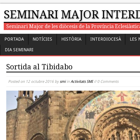
SEMINARI MAJOR INTER
Seminari Major de les diòcesis de la Província Eclesiàst
PORTADA
NOTÍCIES
HISTÒRIA
INTERDIOCESÀ
LES 
DIA SEMINARI
Sortida al Tibidabo
Posted on
12 octubre 2016
by
smi
in
Activitats SMI
// 0 Comments