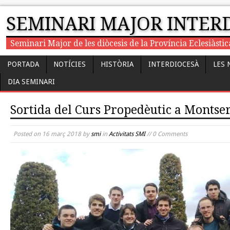
SEMINARI MAJOR INTER
Seminari Major de les diòcesis de la Província Eclesiàst
PORTADA
NOTÍCIES
HISTÒRIA
INTERDIOCESÀ
LES 
DIA SEMINARI
Sortida del Curs Propedèutic a Montse
Posted on
16 març 2018
by
smi
in
Activitats SMI
// 0 Comments