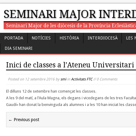
SEMINARI MAJOR INTER
Seminari Major de les diòcesis de la Província Eclesiàst
PORTADA
NOTÍCIES
HISTÒRIA
INTERDIOCESÀ
LES 
DIA SEMINARI
Inici de classes a l’Ateneu Universitari
Posted on
12 setembre 2016
by
smi
in
Activitats FTC
// 0 Comments
El dilluns 12 de setembre han començat les classes.
A les 9 del matí, a l’Aula Magna, els degans i vicedegans de les tres Faculta
Gaudí» han donat la benvinguda als alumnes i a les 10 han iniciat les class
← Previous post