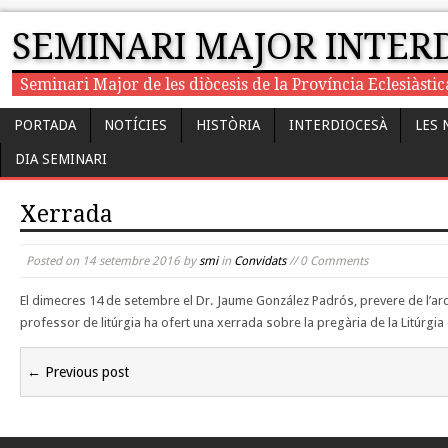
SEMINARI MAJOR INTER
Seminari Major de les diòcesis de la Província Eclesiàst
PORTADA
NOTÍCIES
HISTÒRIA
INTERDIOCESÀ
LES 
DIA SEMINARI
Xerrada
Posted on
14 setembre 2016
by
smi
in
Convidats
// 0 Comments
El dimecres 14 de setembre el Dr. Jaume González Padrós, prevere de l’ar
professor de litúrgia ha ofert una xerrada sobre la pregària de la Litúrgia
← Previous post