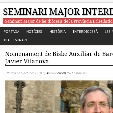
SEMINARI MAJOR INTER
Seminari Major de les diòcesis de la Província Eclesiàst
PORTADA
NOTÍCIES
HISTÒRIA
INTERDIOCESÀ
LES 
DIA SEMINARI
Nomenament de Bisbe Auxiliar de Bar
Javier Vilanova
Posted on
6 octubre 2020
by
smi
in
General
// 0 Comments