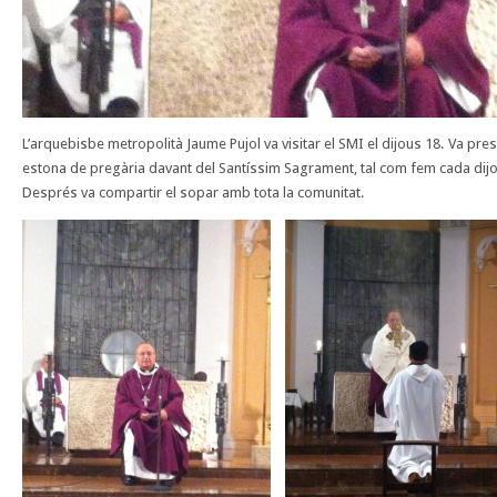
L’arquebisbe metropolità Jaume Pujol va visitar el SMI el dijous 18. Va presi
estona de pregària davant del Santíssim Sagrament, tal com fem cada dij
Després va compartir el sopar amb tota la comunitat.