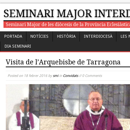
SEMINARI MAJOR INTER
Seminari Major de les diòcesis de la Província Eclesiàst
PORTADA
NOTÍCIES
HISTÒRIA
INTERDIOCESÀ
LES 
DIA SEMINARI
Visita de l’Arquebisbe de Tarragona
Posted on
18 febrer 2016
by
smi
in
Convidats
// 0 Comments