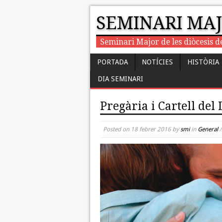
SEMINARI MA
Seminari Major de les diòcesis d
PORTADA
NOTÍCIES
HISTÒRIA
DIA SEMINARI
Pregària i Cartell del
Posted on
18 febrer 2016
by
smi
in
General
/