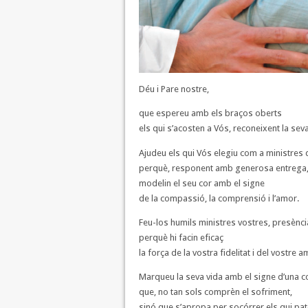
Déu i Pare nostre,
que espereu amb els braços oberts
els qui s’acosten a Vós, reconeixent la seva 
Ajudeu els qui Vós elegiu com a ministres
perquè, responent amb generosa entrega
modelin el seu cor amb el signe
de la compassió, la comprensió i l’amor.
Feu-los humils ministres vostres, presènc
perquè hi facin eficaç
la força de la vostra fidelitat i del vostre a
Marqueu la seva vida amb el signe d’una 
que, no tan sols comprèn el sofriment,
sinó que s’apropa per socórrer els qui pat