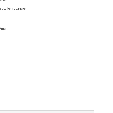
cullen i acaricien
 Amén.