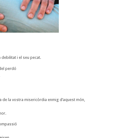
debilitat i el seu pecat.
 del perdó
,
ia de la vostra misericòrdia enmig d’aquest món,
mor.
compassió
eixen.