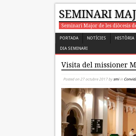
SEMINARI MA
Seminari Major de les diòcesis d
PORTADA
NOTÍCIES
HISTÒRIA
DIA SEMINARI
Visita del missioner M
Posted on
27 octubre 2017
by
smi
in
Convid