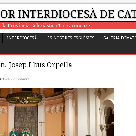
JOR INTERDIOCESÀ DE C
e la Província Eclesiàstica Tarraconense
INTERDIOCESÀ
LES NOSTRES ESGLÉSIES
GALERIA D’IMAT
n. Josep Lluís Orpella
ats
// 0 Comments