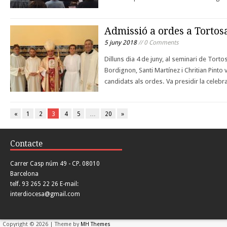
Admissió a ordes a Tortos
5 juny 2018
// 0 Comments
Dilluns dia 4 de juny, al seminari de Tort
Bordignon, Santi Martínez i Chritian Pinto 
candidats als ordes. Va presidir la celeb
«
1
2
3
4
5
…
20
»
Contacte
Carrer Casp núm 49 - CP. 08010
Barcelona
telf. 93 265 22 26 E-mail:
interdiocesa@gmail.com
Copyright © 2026 | Theme by
MH Themes