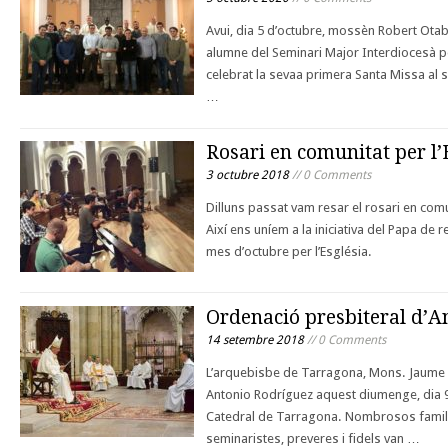
Avui, dia 5 d’octubre, mossèn Robert Otaba
alumne del Seminari Major Interdiocesà p
celebrat la sevaa primera Santa Missa al 
…
Rosari en comunitat per l’
3 octubre 2018
// 0 Comments
Dilluns passat vam resar el rosari en comun
Així ens uníem a la iniciativa del Papa de r
mes d’octubre per l’Església.
Ordenació presbiteral d’A
14 setembre 2018
// 0 Comments
L’arquebisbe de Tarragona, Mons. Jaume 
Antonio Rodríguez aquest diumenge, dia 9 
Catedral de Tarragona. Nombrosos famil
seminaristes, preveres i fidels van …