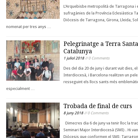
L’Arquebisbe metropolità de Tarragona i e
sufragànies de la Província Eclesiàstica 
Diòcesis de Tarragona, Girona, Lleida, Sol
nomenat per tres anys …
Pelegrinatge a Terra Santa
Catalunya
1 juliol 2018
// 0 Comments
Des del dia 20 de juny i durant vuit dies, 
Interdiocesà, i Barcelona realitzen un pel
resseguint els llocs sants més emblemàtic
especialment …
Trobada de final de curs
8 juny 2018
// 0 Comments
Dimecres dia 6 de juny va tenir lloc la tra
Seminari Major Interdiocesà (SMI) . Hi van 
Diòcesis que conformen el SMI: Tarrago