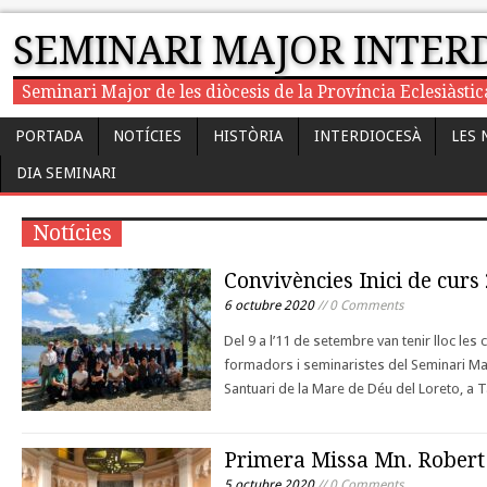
SEMINARI MAJOR INTER
Seminari Major de les diòcesis de la Província Eclesiàst
PORTADA
NOTÍCIES
HISTÒRIA
INTERDIOCESÀ
LES 
DIA SEMINARI
Notícies
Convivències Inici de curs
6 octubre 2020
// 0 Comments
Del 9 a l’11 de setembre van tenir lloc les 
formadors i seminaristes del Seminari Ma
Santuari de la Mare de Déu del Loreto, a
Primera Missa Mn. Robert
5 octubre 2020
// 0 Comments